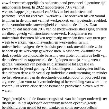
zowel wetenschappelijk als ondersteunend personeel al geruime tijd
uitzonderlijk hoog. In 2022 rapporteerde 73% van het
wetenschappelijk personeel en 53% van het ondersteunend
personeel ‘veel tot zeer veel’ werkdruk. De oorzaken bleken vooral
te liggen in de omvang van het werkpakket, een groeiende regeldruk
en de voortdurende aanwezigheid van strakke deadlines. Daar
kwam bij dat meer dan 70% van de medewerkers stress ging ervaren
als direct gevolg van structureel overwerk. Hoogleraren en
universitair docenten bleken regelmatig meer dan tien extra uren per
week te werken, vaak in avonden en weekenden, terwijl
universiteiten volgens de Arbeidsinspectie ook onvoldoende zicht
hadden op de werkelijk gewerkte uren. Naast deze kwantitatieve
druk speelde psychosociale belasting een grote rol: ruim de helft van
de medewerkers rapporteerde de afgelopen twee jaar ongewenst
gedrag, variërend van pesten en discriminatie tot agressie en
grensoverschrijdend gedrag. Als instellingen al maatregelen troffen,
dan richtten deze zich veelal op individuele ondersteuning en minder
op het adresseren van de structurele oorzaken door bijvoorbeeld een
algemeen plan voor taakvermindering of herverdeling van werk in te
voeren. Dit leidde ertoe dat de bestaande problemen bleven wat ze
waren.
Tegelijkertijd stond de financieringsbasis van het hoger onderwijs ter
discussie. In het afgelopen decennium hebben opeenvolgende
beleidsingrepen geleid tot een wankel en soms onvoorspelbaar