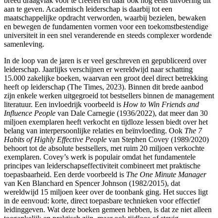
breed draagvlak voor te creëren en daar ook nog eens uitvoering uit
aan te geven. Academisch leiderschap is daarbij tot een
maatschappelijke opdracht verworden, waarbij bezielen, bewaken
en bewegen de fundamenten vormen voor een toekomstbestendige
universiteit in een snel veranderende en steeds complexer wordende
samenleving.
In de loop van de jaren is er veel geschreven en gepubliceerd over
leiderschap. Jaarlijks verschijnen er wereldwijd naar schatting
15.000 zakelijke boeken, waarvan een groot deel direct betrekking
heeft op leiderschap (The Times
, 2023). Binnen dit brede aanbod
zijn enkele werken uitgegroeid tot bestsellers binnen de management
literatuur. Een invloedrijk voorbeeld is
How to Win Friends and
Influence People
van Dale Carnegie
(1936/2022), dat meer dan 30
miljoen exemplaren heeft verkocht en tijdloze lessen biedt over het
belang van interpersoonlijke relaties en beïnvloeding. Ook
The 7
Habits of Highly Effective People
van Stephen Covey
(1989/2020)
behoort tot de absolute bestsellers, met ruim 20 miljoen verkochte
exemplaren. Covey
’s werk is populair omdat het fundamentele
principes van leiderschapseffectiviteit combineert met praktische
toepasbaarheid. Een derde voorbeeld is
The One Minute Manager
van Ken Blanchard
en Spencer Johnson
(1982/2015), dat
wereldwijd 15 miljoen keer over de toonbank ging. Het succes ligt
in de eenvoud: korte, direct toepasbare technieken voor effectief
leidinggeven. Wat deze boeken gemeen hebben, is dat ze niet alleen