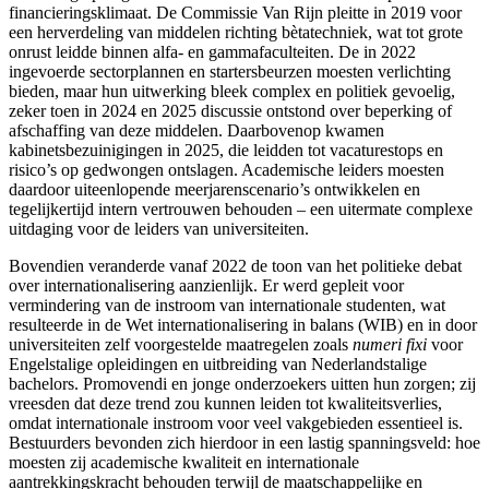
financieringsklimaat. De Commissie Van Rijn
pleitte in 2019 voor
een herverdeling van middelen richting bètatechniek
, wat tot grote
onrust leidde binnen alfa- en gammafaculteiten. De in 2022
ingevoerde sectorplannen
en startersbeurzen
moesten verlichting
bieden, maar hun uitwerking bleek complex en politiek gevoelig,
zeker toen in 2024 en 2025 discussie ontstond over beperking of
afschaffing van deze middelen. Daarbovenop kwamen
kabinetsbezuinigingen
in 2025, die leidden tot vacaturestops en
risico’s op gedwongen ontslagen. Academische leiders moesten
daardoor uiteenlopende meerjarenscenario’s ontwikkelen en
tegelijkertijd intern vertrouwen behouden – een uitermate complexe
uitdaging voor de leiders van universiteiten.
Bovendien veranderde vanaf 2022 de toon van het politieke debat
over internationalisering aanzienlijk. Er werd gepleit voor
vermindering van de instroom van internationale studenten, wat
resulteerde in de Wet internationalisering in balans
(WIB) en in door
universiteiten zelf voorgestelde maatregelen zoals
numeri fixi
voor
Engelstalige opleidingen en uitbreiding van Nederlandstalige
bachelors. Promovendi en jonge onderzoekers uitten hun zorgen; zij
vreesden dat deze trend zou kunnen leiden tot kwaliteitsverlies,
omdat internationale instroom voor veel vakgebieden essentieel is.
Bestuurders bevonden zich hierdoor in een lastig spanningsveld: hoe
moesten zij academische kwaliteit en internationale
aantrekkingskracht behouden terwijl de maatschappelijke en