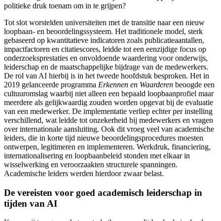
politieke druk toenam om in te grijpen?
Tot slot worstelden universiteiten met de transitie naar een nieuw
loopbaan- en beoordelingssysteem. Het traditionele model, sterk
gebaseerd op kwantitatieve indicatoren zoals publicatieaantallen
,
impactfactoren
en citatiescores
, leidde tot een eenzijdige focus op
onderzoeksprestaties en onvoldoende waardering voor onderwijs,
leiderschap en de maatschappelijke bijdrage van de medewerkers.
De rol van AI hierbij is in het tweede hoofdstuk besproken. Het in
2019 gelanceerde programma
Erkennen en Waarderen
beoogde een
cultuuromslag waarbij niet alleen een bepaald loopbaanprofiel maar
meerdere als gelijkwaardig zouden worden opgevat bij de evaluatie
van een medewerker. De implementatie verliep echter per instelling
verschillend, wat leidde tot onzekerheid bij medewerkers en vragen
over internationale aansluiting. Ook dit vroeg veel van academische
leiders, die in korte tijd nieuwe beoordelingsprocedures moesten
ontwerpen, legitimeren en implementeren. Werkdruk, financiering,
internationalisering en loopbaanbeleid stonden met elkaar in
wisselwerking en veroorzaakten structurele spanningen.
Academische leiders werden hierdoor zwaar belast.
De vereisten voor goed academisch leiderschap in
tijden van AI