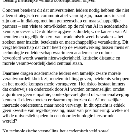
toetsing
menselijke verantwoordelijkheden blijven.
Concreet betekent dit dat universiteiten leiders nodig hebben die niet
alleen strategisch en communicatief vaardig zijn, maar ook in staat
zijn om – in dialoog met hun gemeenschap en maatschappelijke
partners – een visie te ontwikkelen op de rol van AI in academische
kennisprocessen. De dubbele opgave is duidelijk: de kansen van AI
benutten en tegelijk de kern van academisch werk bewaken – het
zoeken naar inzicht, betekenis en maatschappelijke verankering. Dit
vergt leiderschap dat zicht heeft op de wisselwerking tussen mens en
technologie en leiderschap waarin een academische cultuur
bevorderd wordt waarin nieuwsgierigheid, kritische distantie en
morele verantwoordelijkheid centraal staan.
Daarmee dragen academische leiders een tamelijk zware morele
verantwoordelijkheid: zij moeten richting geven, betekenis scheppen
en het morele kompas mede vormgeven. Het risico bestaat immers
dat onderwijs en onderzoek door AI worden ontmenselijkt, omdat
algoritmen geen empathie, contextgevoeligheid of waardenafweging
kennen. Leiders moeten er daarom op toezien dat AI menselijke
interactie ondersteunt, maar nooit vervangt. In dit opzicht is ethiek
geen kwestie van regeltoepassing, maar van positionering: welke rol
wil de universiteit spelen in een door technologie hervormde
wereld?
Nu technologische versnelling het academisch veld zowel