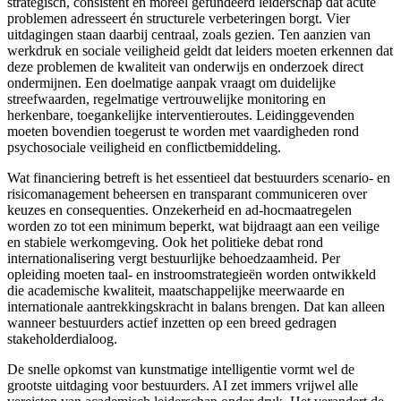
strategisch, consistent en moreel gefundeerd leiderschap dat acute
problemen adresseert én structurele verbeteringen borgt. Vier
uitdagingen staan daarbij centraal, zoals gezien. Ten aanzien van
werkdruk en sociale veiligheid geldt dat leiders moeten erkennen dat
deze problemen de kwaliteit van onderwijs en onderzoek direct
ondermijnen. Een doelmatige aanpak vraagt om duidelijke
streefwaarden, regelmatige vertrouwelijke monitoring en
herkenbare, toegankelijke interventieroutes. Leidinggevenden
moeten bovendien toegerust te worden met vaardigheden rond
psychosociale veiligheid en conflictbemiddeling.
Wat financiering betreft is het essentieel dat bestuurders scenario- en
risicomanagement beheersen en transparant communiceren over
keuzes en consequenties. Onzekerheid en ad-hocmaatregelen
worden zo tot een minimum beperkt, wat bijdraagt aan een veilige
en stabiele werkomgeving. Ook het politieke debat rond
internationalisering vergt bestuurlijke behoedzaamheid. Per
opleiding moeten taal- en instroomstrategieën worden ontwikkeld
die academische kwaliteit, maatschappelijke meerwaarde en
internationale aantrekkingskracht in balans brengen. Dat kan alleen
wanneer bestuurders actief inzetten op een breed gedragen
stakeholderdialoog.
De snelle opkomst van kunstmatige intelligentie vormt wel de
grootste uitdaging voor bestuurders. AI zet immers vrijwel alle