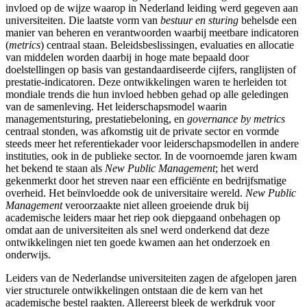
invloed op de wijze waarop in Nederland leiding werd gegeven aan
universiteiten. Die laatste vorm van
bestuur en sturing
behelsde een
manier van beheren en verantwoorden waarbij meetbare indicatoren
(
metrics
) centraal staan. Beleidsbeslissingen, evaluaties en allocatie
van middelen worden daarbij in hoge mate bepaald door
doelstellingen op basis van gestandaardiseerde cijfers, ranglijsten of
prestatie-indicatoren. Deze ontwikkelingen waren te herleiden tot
mondiale trends die hun invloed hebben gehad op alle geledingen
van de samenleving. Het leiderschapsmodel waarin
managementsturing
, prestatiebeloning
, en
governance by metrics
centraal stonden, was afkomstig uit de private sector en vormde
steeds meer het referentiekader voor leiderschapsmodellen in andere
instituties, ook in de publieke sector. In de voornoemde jaren kwam
het bekend te staan als
New Public Management
; het werd
gekenmerkt door het streven naar een efficiënte en bedrijfsmatige
overheid. Het beïnvloedde ook de universitaire wereld.
New Public
Management
veroorzaakte niet alleen groeiende druk bij
academische leiders maar het riep ook diepgaand onbehagen op
omdat aan de universiteiten als snel werd onderkend dat deze
ontwikkelingen niet ten goede kwamen aan het onderzoek en
onderwijs.
Leiders van de Nederlandse universiteiten zagen de afgelopen jaren
vier structurele ontwikkelingen ontstaan die de kern van het
academische bestel raakten. Allereerst bleek de werkdruk voor