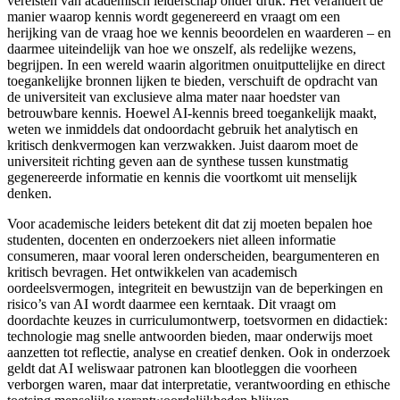
vereisten van academisch leiderschap onder druk. Het verandert de
manier waarop kennis wordt gegenereerd en vraagt om een
herijking van de vraag hoe we kennis beoordelen en waarderen – en
daarmee uiteindelijk van hoe we onszelf, als redelijke wezens,
begrijpen. In een wereld waarin algoritmen onuitputtelijke en direct
toegankelijke bronnen lijken te bieden, verschuift de opdracht van
de universiteit van exclusieve alma mater naar hoedster van
betrouwbare kennis. Hoewel AI-kennis
breed toegankelijk maakt,
weten we inmiddels dat ondoordacht gebruik het analytisch en
kritisch denkvermogen kan verzwakken. Juist daarom moet de
universiteit richting geven aan de synthese tussen kunstmatig
gegenereerde informatie en kennis die voortkomt uit menselijk
denken.
Voor academische leiders betekent dit dat zij moeten bepalen hoe
studenten, docenten en onderzoekers niet alleen informatie
consumeren, maar vooral leren onderscheiden, beargumenteren en
kritisch bevragen. Het ontwikkelen van academisch
oordeelsvermogen, integriteit en bewustzijn van de beperkingen en
risico’s van AI wordt daarmee een kerntaak. Dit vraagt om
doordachte keuzes in curriculumontwerp, toetsvormen en didactiek:
technologie mag snelle antwoorden bieden, maar onderwijs moet
aanzetten tot reflectie, analyse en creatief denken. Ook in onderzoek
geldt dat AI weliswaar patronen kan blootleggen die voorheen
verborgen waren, maar dat interpretatie, verantwoording en ethische