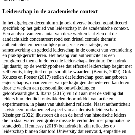
Leiderschap in de academische context
In het afgelopen decennium zijn ook diverse boeken gepubliceerd
specifiek op het gebied van leiderschap in de academische context.
Een analyse van een aantal van deze werken laat zien dat de
aandacht zich concentreert rond een drietal centrale thema’s:
authenticiteit en persoonlijke groei, visie en strategie, en
samenwerking en gedeeld leiderschap in de context van verandering
en praktijkgericht leren. Het belang van authenticiteit is een
terugkerend thema in de recente leiderschapsliteratuur. De nadruk
ligt daarbij op de werkhypothese dat effectief leiderschap begint met
zelfkennis, integriteit en persoonlijke waarden. (Bennis, 2009). Ook
Kouzes
en Posner
(2017) stellen dat leiderschap geen aangeboren
eigenschap is, maar een set van gedragingen die iedereen kan leren
door te werken aan persoonlijke ontwikkeling en
geloofwaardigheid. Ibarra
(2015) vult dit aan met de stelling dat
leiders hun identiteit ontwikkelen door middel van actie en
experimenten, in plaats van uitsluitend reflectie. Naast authenticiteit
is visie een fundamenteel aspect van academisch leiderschap.
Kissinger
(2022) illustreert dit aan de hand van historische leiders
die in staat waren een grotere missie te verbinden met pragmatische
strategieën. Hennessy
(2018) benadrukt in zijn reflecties op
leiderschap binnen Stanford University
dat eenvoud, empathie en