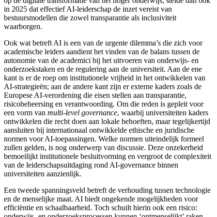
op de digitale transformatie van het hoger onderwijs, stelde dan ook
in 2025 dat effectief AI-leiderschap
de inzet vereist van
bestuursmodellen die zowel transparantie als inclusiviteit
waarborgen.
Ook wat betreft AI is een van de urgente dilemma’s die zich voor
academische leiders aandient het vinden van de balans tussen de
autonomie van de academici bij het uitvoeren van onderwijs- en
onderzoekstaken en de regulering aan de universiteit. Aan de ene
kant is er de roep om institutionele vrijheid in het ontwikkelen van
AI-strategieën
; aan de andere kant zijn er externe kaders zoals de
Europese AI-verordening
die eisen stellen aan transparantie,
risicobeheersing en verantwoording. Om die reden is gepleit voor
een vorm van
multi-level governance
, waarbij universiteiten kaders
ontwikkelen die recht doen aan lokale behoeften, maar tegelijkertijd
aansluiten bij internationaal ontwikkelde ethische en juridische
normen voor AI-toepassingen
. Welke normen uiteindelijk formeel
zullen gelden, is nog onderwerp van discussie. Deze onzekerheid
bemoeilijkt institutionele besluitvorming en vergroot de complexiteit
van de leiderschapsuitdaging rond AI-governance
binnen
universiteiten aanzienlijk.
Een tweede spanningsveld betreft de verhouding tussen technologie
en de menselijke maat. AI biedt ongekende mogelijkheden voor
efficiëntie en schaalbaarheid. Toch schuilt hierin ook een risico:
onderwijs- en onderzoeksprocessen kunnen ‘ontmenselijkt’ raken.