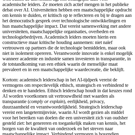
academische leiders. Ze moeten zich actief mengen in het publieke
debat over AI. Universiteiten hebben een maatschappelijke opdracht
om kennis te duiden, er kritisch op te reflecteren en bij te dragen aan
het democratisch gesprek over technologische ontwikkelingen en
hun maatschappelijke impact. Dat vereist samenwerking met andere
universiteiten, maatschappelijke organisaties, overheden en
technologiebedrijven. Academisch leiders moeten hierin een
constructieve maar kritische houding aannemen: niet naïef
vertrouwen op partners die de technologie bemiddelen, maar ook
niet in isolement opereren. Verantwoorde innovatie is enkel mogelijk
wanneer academie en industrie samen investeren in transparantie, in
de totstandkoming van een ethiek waarin de menselijke maat
prevaleert en in een maatschappelijke waardecreatie, die beklijft.
Kortom: academisch leiderschap in het AI-tijdperk
vereist de
vermogens om respectievelijk ethisch, strategisch en verbindend te
denken en te handelen. Ethisch leiderschap
houdt in dat keuzes rond
AI worden voortkomen uit vertrouwdheid met waarden als
transparantie (
comply or explain
), eerlijkheid, privacy,
duurzaamheid en verantwoordelijkheid. Strategisch leiderschap
vereist een langetermijnvisie, waarin AI wordt gezien als middel
voor het bereiken van doelen die een universiteit zich van oudsher
gesteld ziet: het genereren en toegankelijk maken van kennis, het
borgen van de kwaliteit van onderzoek en het streven naar
maatschappelijke impact. Verbindend vermogen is bovendien