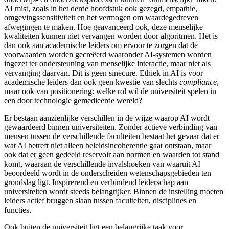
AI mist, zoals in het derde hoofdstuk ook gezegd, empathie,
omgevingssensitiviteit en het vermogen om waardegedreven
afwegingen te maken. Hoe geavanceerd ook, deze menselijke
kwaliteiten kunnen niet vervangen worden door algoritmen
. Het is
dan ook aan academische leiders om ervoor te zorgen dat de
voorwaarden worden gecreëerd waaronder AI-systemen
worden
ingezet ter ondersteuning van menselijke interactie, maar niet als
vervanging daarvan. Dit is geen sinecure. Ethiek in AI is voor
academische leiders dan ook geen kwestie van slechts
compliance
,
maar ook van positionering: welke rol wil de universiteit spelen in
een door technologie gemedieerde wereld?
Er bestaan aanzienlijke verschillen in de wijze waarop AI wordt
gewaardeerd binnen universiteiten. Zonder actieve verbinding van
mensen tussen de verschillende faculteiten bestaat het gevaar dat er
wat AI betreft niet alleen beleidsincoherentie gaat ontstaan, maar
ook dat er geen gedeeld reservoir aan normen en waarden tot stand
komt, waaraan de verschillende invalshoeken van waaruit AI
beoordeeld wordt in de onderscheiden wetenschapsgebieden ten
grondslag ligt. Inspirerend en verbindend leiderschap aan
universiteiten wordt steeds belangrijker. Binnen de instelling moeten
leiders actief bruggen slaan tussen faculteiten, disciplines en
functies.
Ook buiten de universiteit ligt een belangrijke taak voor