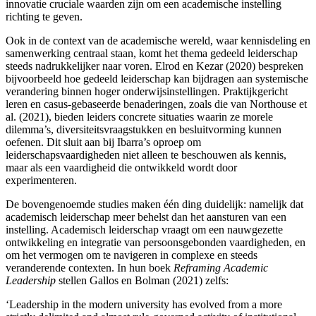
innovatie cruciale waarden zijn om een academische instelling
richting te geven.
Ook in de context van de academische wereld, waar kennisdeling en
samenwerking centraal staan, komt het thema gedeeld leiderschap
steeds nadrukkelijker naar voren. Elrod
en Kezar
(2020) bespreken
bijvoorbeeld hoe gedeeld leiderschap kan bijdragen aan systemische
verandering binnen hoger onderwijsinstellingen. Praktijkgericht
leren en casus-gebaseerde benaderingen, zoals die van Northouse
et
al. (2021), bieden leiders concrete situaties waarin ze morele
dilemma’s, diversiteitsvraagstukken en besluitvorming kunnen
oefenen. Dit sluit aan bij Ibarra
’s oproep om
leiderschapsvaardigheden niet alleen te beschouwen als kennis,
maar als een vaardigheid die ontwikkeld wordt door
experimenteren.
De bovengenoemde studies maken één ding duidelijk: namelijk dat
academisch leiderschap meer behelst dan het aansturen van een
instelling. Academisch leiderschap vraagt om een nauwgezette
ontwikkeling en integratie van persoonsgebonden vaardigheden, en
om het vermogen om te navigeren in complexe en steeds
veranderende contexten. In hun boek
Reframing Academic
Leadership
stellen Gallos
en Bolman
(2021) zelfs:
‘Leadership in the modern university has evolved from a more