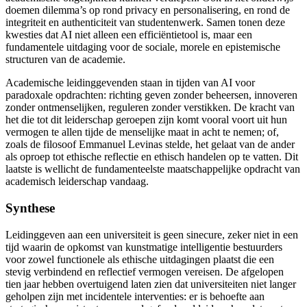
doemen dilemma’s op rond privacy en personalisering, en rond de
integriteit en authenticiteit van studentenwerk. Samen tonen deze
kwesties dat AI niet alleen een efficiëntietool is, maar een
fundamentele uitdaging voor de sociale, morele en epistemische
structuren van de academie.
Academische leidinggevenden staan in tijden van AI voor
paradoxale opdrachten: richting geven zonder beheersen, innoveren
zonder ontmenselijken, reguleren zonder verstikken. De kracht van
het die tot dit leiderschap geroepen zijn komt vooral voort uit hun
vermogen te allen tijde de menselijke maat in acht te nemen; of,
zoals de filosoof Emmanuel Levinas
stelde, het gelaat van de ander
als oproep tot ethische reflectie en ethisch handelen op te vatten. Dit
laatste is wellicht de fundamenteelste maatschappelijke opdracht van
academisch leiderschap vandaag.
Synthese
Leidinggeven aan een universiteit is geen sinecure, zeker niet in een
tijd waarin de opkomst van kunstmatige intelligentie
bestuurders
voor zowel functionele als ethische uitdagingen plaatst die een
stevig verbindend en reflectief vermogen
vereisen. De afgelopen
tien jaar hebben overtuigend laten zien dat universiteiten niet langer
geholpen zijn met incidentele interventies: er is behoefte aan