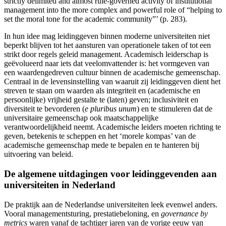
strictly delimited and almost rule-governed activity of institutional
management into the more complex and powerful role of “helping to
set the moral tone for the academic community”’ (p. 283).
In hun idee mag leidinggeven binnen moderne universiteiten niet
beperkt blijven tot het aansturen van operationele taken of tot een
strikt door regels geleid management. Academisch leiderschap is
geëvolueerd naar iets dat veelomvattender is: het vormgeven van
een waardengedreven cultuur binnen de academische gemeenschap.
Centraal in de levensinstelling van waaruit zij leidinggeven dient het
streven te staan om waarden als integriteit en (academische en
persoonlijke) vrijheid gestalte te (laten) geven; inclusiviteit en
diversiteit te bevorderen (
e pluribus unum
) en te stimuleren dat de
universitaire gemeenschap ook maatschappelijke
verantwoordelijkheid neemt. Academische leiders moeten richting te
geven, betekenis te scheppen en het ‘morele kompas
’ van de
academische gemeenschap mede te bepalen en te hanteren bij
uitvoering van beleid.
De algemene uitdagingen voor leidinggevenden aan
universiteiten in Nederland
De praktijk aan de Nederlandse universiteiten leek evenwel anders.
Vooral managementsturing
, prestatiebeloning
, en
governance by
metrics
waren vanaf de tachtiger jaren van de vorige eeuw van