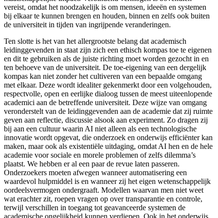
vereist, omdat het noodzakelijk is om mensen, ideeën en systemen
bij elkaar te kunnen brengen en houden, binnen en zelfs ook buiten
de universiteit in tijden van ingrijpende veranderingen.
Ten slotte is het van het allergrootste belang dat academisch
leidinggevenden in staat zijn zich een ethisch kompas
toe te eigenen
en dit te gebruiken als de juiste richting moet worden gezocht in en
ten behoeve van de universiteit. De toe-eigening van een dergelijk
kompas kan niet zonder het cultiveren van een bepaalde omgang
met elkaar. Deze wordt idealiter gekenmerkt door een volgehouden,
respectvolle, open en eerlijke dialoog tussen de meest uiteenlopende
academici aan de betreffende universiteit. Deze wijze van omgang
veronderstelt van de leidinggevenden aan de academie dat zij ruimte
geven aan reflectie, discussie alsook aan experiment. Zo dragen zij
bij aan een cultuur waarin AI niet alleen als een technologische
innovatie wordt opgevat, die onderzoek en onderwijs efficiënter kan
maken, maar ook als existentiële uitdaging, omdat AI hen en de hele
academie voor sociale en morele problemen of zelfs dilemma’s
plaatst. We hebben er al een paar de revue laten passeren.
Onderzoekers moeten afwegen wanneer automatisering een
waardevol hulpmiddel is en wanneer zij het eigen wetenschappelijk
oordeelsvermogen ondergraaft. Modellen waarvan men niet weet
wat erachter zit, roepen vragen op over transparantie en controle,
terwijl verschillen in toegang tot geavanceerde systemen de
academische ongelijkheid kunnen verdiepen. Ook in het onderwijs