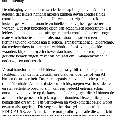
hun instelling.
De uitdaging voor academisch leiderschap in tijden van AI is erin
gelegen dat leiders richting moeten kunnen geven zonder rigide
controle uit te willen oefenen. Universiteiten zijn bij uitstek
instellingen waar autonomie en intellectuele vrijheid gekoesterd
worden. Dat stelt bijzondere eisen aan academisch leiderschap. Dit
leiderschap moet dan ook niet gekenmerkt worden door een hoge
mate van behoefte aan controle, maar door het streven een
richtinggevend kompas aan te reiken. Transformationeel leiderschap
,
dat medewerkers inspireert en verbindt op basis van gedeelde
waarden, blijkt hierbij effectiever dan transactionele en op output
gerichte benaderingen, zeker als het gaat om AI-implementatie
in
onderwijs en onderzoek.
Vooral transformationeel leiderschap draagt bij aan een optimale
facilitering van de interdisciplinaire dialogen over de rol van AI
binnen de universiteit. Door het organiseren van ethische panels,
(inter-)facultaire AI-commissies en beleidsgroepen waarin studenten
en staf vertegenwoordigd zijn, kan een gedeeld eigenaarschap
ontstaan van de visie op de kansen en bedreigingen die AI binnen de
academische gemeenschap kan gaan inhouden. Deze participatieve
benadering draagt bij aan vertrouwen en voorkomt dat beleid wordt
ervaren als opgelegd. Dit vergroot het draagvlak aanzienlijk.
EDUCAUSE
, een Amerikaanse non-profitorganisatie die zich richt