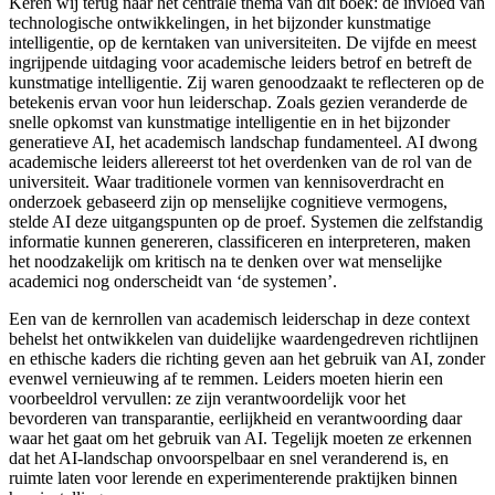
Keren wij terug naar het centrale thema van dit boek: de invloed van
technologische ontwikkelingen, in het bijzonder kunstmatige
intelligentie
, op de kerntaken van universiteiten. De vijfde en meest
ingrijpende uitdaging voor academische leiders betrof en betreft de
kunstmatige intelligentie. Zij waren genoodzaakt te reflecteren op de
betekenis ervan voor hun leiderschap. Zoals gezien veranderde de
snelle opkomst van kunstmatige intelligentie en in het bijzonder
generatieve AI
, het academisch landschap fundamenteel. AI dwong
academische leiders allereerst tot het overdenken van de rol van de
universiteit. Waar traditionele vormen van kennisoverdracht en
onderzoek gebaseerd zijn op menselijke cognitieve vermogen
s,
stelde AI deze uitgangspunten op de proef. Systemen die zelfstandig
informatie kunnen genereren, classificeren en interpreteren, maken
het noodzakelijk om kritisch na te denken over wat menselijke
academici nog onderscheidt van ‘de systemen’.
Een van de kernrollen van academisch leiderschap in deze context
behelst het ontwikkelen van duidelijke waardengedreven richtlijnen
en ethische kaders die richting geven aan het gebruik van AI, zonder
evenwel vernieuwing af te remmen. Leiders moeten hierin een
voorbeeldrol vervullen: ze zijn verantwoordelijk voor het
bevorderen van transparantie, eerlijkheid en verantwoording daar
waar het gaat om het gebruik van AI. Tegelijk moeten ze erkennen
dat het AI-landschap
onvoorspelbaar en snel veranderend is, en
ruimte laten voor lerende en experimenterende praktijken binnen