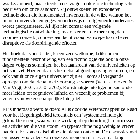
waakzaamheid, maar steeds meer vragen ook grote technologische
bedrijven om onze aandacht. Zij ontwikkelen en exploiteren
technologieën die fundamenteel inwerken in de wijze waarop het
binnen universiteiten gegeven onderwijs en uitgevoerde onderzoek
wordt georganiseerd. AI lijkt niet zomaar een volgende
technologische ontwikkeling, maar is er een die meer nog dan
voorheen onze bijzondere aandacht vraagt vanwege haar al even
disruptieve als doordringende effecten.
Het boek dat voor U ligt, is een zeer welkome, kritische en
fundamentele beschouwing van een technologie die ook in onze
dagen volgens sommigen het bestaansrecht van de universiteiten op
het spel zet. Hier en daar is het debat al goed op gang gekomen, en
ook vanuit onze eigen universiteit zijn er – soms al vergaande –
oproepen om dat debat met voorrang te voeren (Van Laarhoven
&
Van Vugt
, 2025, 2750 -2762). Kunstmatige intelligentie zou onder
meer leiden tot cognitieve luiheid en wezenlijke problemen bij
vragen van wetenschappelijke integriteit.
Er is inderdaad werk te doen: AI is door de Wetenschappelijke Raad
voor het Regeringsbeleid
terecht als een ‘systeemtechnologie’
gekarakteriseerd, waarvan de werking diep doordringt in processen
en activiteiten die van stoom- en typemachine nog weinig te vrezen
hadden. Er is geen discipline die hieraan ontkomt. De discussies met
en tussen voorzitters van onze examencommissies zijn al lang