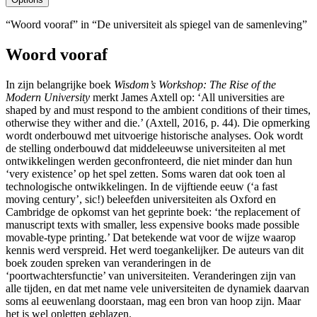
“Woord vooraf” in “De universiteit als spiegel van de samenleving”
Woord vooraf
In zijn belangrijke boek
Wisdom’s Workshop: The Rise of the
Modern University
merkt James Axtell
op: ‘All universities are
shaped by and must respond to the ambient conditions of their times,
otherwise they wither and die.’ (Axtell, 2016, p. 44). Die opmerking
wordt onderbouwd met uitvoerige historische analyses. Ook wordt
de stelling onderbouwd dat middeleeuwse universiteiten al met
ontwikkelingen werden geconfronteerd, die niet minder dan hun
‘very existence’ op het spel zetten. Soms waren dat ook toen al
technologische ontwikkelingen. In de vijftiende eeuw (‘a fast
moving century’, sic!) beleefden universiteiten als Oxford en
Cambridge de opkomst van het geprinte boek: ‘the replacement of
manuscript texts with smaller, less expensive books made possible
movable-type printing.’ Dat betekende wat voor de wijze waarop
kennis werd verspreid. Het werd toegankelijker. De auteurs van dit
boek zouden spreken van veranderingen in de
‘poortwachtersfunctie
’ van universiteiten. Veranderingen zijn van
alle tijden, en dat met name vele universiteiten de dynamiek daarvan
soms al eeuwenlang doorstaan, mag een bron van hoop zijn. Maar
het is wel opletten geblazen.