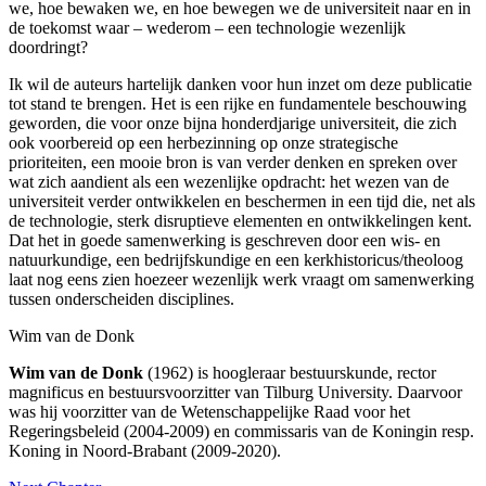
we, hoe bewaken we, en hoe bewegen we de universiteit naar en in
de toekomst waar – wederom – een technologie wezenlijk
doordringt?
Ik wil de auteurs hartelijk danken voor hun inzet om deze publicatie
tot stand te brengen. Het is een rijke en fundamentele beschouwing
geworden, die voor onze bijna honderdjarige universiteit, die zich
ook voorbereid op een herbezinning op onze strategische
prioriteiten, een mooie bron is van verder denken en spreken over
wat zich aandient als een wezenlijke opdracht: het wezen van de
universiteit verder ontwikkelen en beschermen in een tijd die, net als
de technologie, sterk disruptieve elementen en ontwikkelingen kent.
Dat het in goede samenwerking is geschreven door een wis- en
natuurkundige, een bedrijfskundige en een kerkhistoricus/theoloog
laat nog eens zien hoezeer wezenlijk werk vraagt om samenwerking
tussen onderscheiden disciplines.
Wim van de Donk
Wim van de Donk
(1962) is hoogleraar bestuurskunde, rector
magnificus en bestuursvoorzitter van Tilburg University. Daarvoor
was hij voorzitter van de Wetenschappelijke Raad voor het
Regeringsbeleid (2004-2009) en commissaris van de Koningin resp.
Koning in Noord-Brabant (2009-2020).