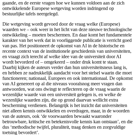
gaande, en de eerste vragen hoe we kunnen voldoen aan de zich
ontwikkelende Europese wetgeving worden indringend op
bestuurlijke tafels neergelegd.
Die wetgeving wordt gevoed door de vraag welke (Europese)
waarden we – ook weer in het licht van deze nieuwe technologische
ontwikkeling – moeten beschermen. En daar komt het fundamentele
karakter van het werk dat in voorliggende publicatie is verricht goed
van pas. Het positioneert de opkomst van AI in de historische en
recente context van de institutionele geschiedenis van universiteiten,
en vraagt zich terecht af welke idee van de universiteit door AI
wordt bevorderd of – omgekeerd – onder druk komt te staan.
Daarbij kijken de auteurs verder dan hun universiteitsneus lang is,
en hebben ze nadrukkelijk aandacht voor het stelsel waarin die moet
functioneren; nationaal, Europees en ook internationaal. De opkomst
van AI genereert op al die niveaus vooralsnog meer vragen dan
antwoorden, wat ons dwingt te reflecteren op de vraag waarin de
wezenlijke waarde van een universiteit gelegen is, en welke de
wezenlijke waarden zijn, die op grond daarvan wellicht extra
bescherming verdienen. Belangrijk is het inzicht dat universiteiten
niet alleen kennis ontwikkelen en overdragen, maar, in de woorden
van de auteurs, ook ‘de voorwaarden bewaakt waaronder
betrouwbare, kritische en betekenisvolle kennis kan ontstaan’, en die
dus ‘methodische twijfel, pluraliteit, traag denken en zorgvuldige
toetsing bevordert’.