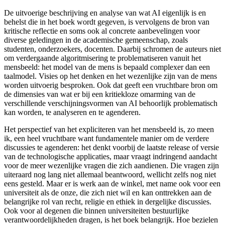
De uitvoerige beschrijving en analyse van wat AI eigenlijk is en
behelst die in het boek wordt gegeven, is vervolgens de bron van
kritische reflectie en soms ook al concrete aanbevelingen voor
diverse geledingen in de academische gemeenschap, zoals
studenten, onderzoekers, docenten. Daarbij schromen de auteurs niet
om verdergaande algoritmisering te problematiseren vanuit het
mensbeeld: het model van de mens is bepaald complexer dan een
taalmodel. Visies op het denken en het wezenlijke zijn van de mens
worden uitvoerig besproken. Ook dat geeft een vruchtbare bron om
de dimensies van wat er bij een kritiekloze omarming van de
verschillende verschijningsvormen van AI behoorlijk problematisch
kan worden, te analyseren en te agenderen.
Het perspectief van het expliciteren van het mensbeeld is, zo meen
ik, een heel vruchtbare want fundamentele manier om de verdere
discussies te agenderen: het denkt voorbij de laatste release of versie
van de technologische applicaties, maar vraagt indringend aandacht
voor de meer wezenlijke vragen die zich aandienen. Die vragen zijn
uiteraard nog lang niet allemaal beantwoord, wellicht zelfs nog niet
eens gesteld. Maar er is werk aan de winkel, met name ook voor een
universiteit als de onze, die zich niet wil en kan onttrekken aan de
belangrijke rol van recht, religie en ethiek in dergelijke discussies.
Ook voor al degenen die binnen universiteiten bestuurlijke
verantwoordelijkheden dragen, is het boek belangrijk. Hoe bezielen