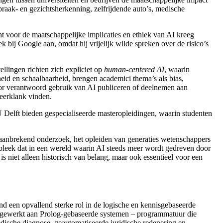
raak- en gezichtsherkenning, zelfrijdende auto’s, medische
 voor de maatschappelijke implicaties en ethiek van AI kreeg
ek bij Google
aan, omdat hij vrijelijk wilde spreken over de risico’s
ellingen richten zich expliciet op
human-centered AI
, waarin
eid en schaalbaarheid, brengen academici thema’s als bias,
voor verantwoord gebruik van AI publiceren of deelnemen aan
eerklank vinden.
 Delft
bieden gespecialiseerde masteropleidingen, waarin studenten
baanbrekend onderzoek, het opleiden van generaties wetenschappers
 bleek dat in een wereld waarin AI steeds meer wordt gedreven door
is niet alleen historisch van belang, maar ook essentieel voor een
and een opvallend sterke rol in de logische en kennisgebaseerde
 gewerkt aan Prolog
-gebaseerde systemen – programmatuur die
dische diagnose, geautomatiseerde juridische redenering en