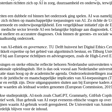
erdam richtten zich op AI in zorg, duurzaamheid en onderwijs, terwijl
siteiten een dubbele rol binnen het onderzoek ging spelen. AI was name
 zich richten op maatschappelijke toepassingen van AI. Zo richtte de 
armoede en onderwijsongelijkheid. Een vergelijkbaar initiatief zijn d
 medische sector leverde AI een belangrijke bijdrage aan diagnostiek
ot snellere en accuratere diagnoses. Ook binnen de geestes- en sociale
 taalkundig onderzoek.
d van AI-ethiek
en
governance
. TU Delft
huisvest het Digital Ethics Ce
kkelt expertise op het gebied van algoritmisch bestuur, en Tilburg Univ
f bij aan Europese richtlijnen en adviesgroepen, zoals de High-Level 
ngen en sterke ethische reflectie behoren Nederlandse universiteiten 
ationale opleidingshub. Het is dan ook vooral aan Nederlandse universit
atie staan hoog op de academische agenda. Onderzoeksinstellingen zoal
n de juridische en maatschappelijke implicaties van AI-toepassingen
(T
aar en eerlijk zijn. Deze uitgangspunten sluiten aan bij Europese kaders 
chte waarden als leidraad worden genomen (European Commission, 2019
se studiepraktijk. AI-tools
zoals ChatGPT
, Grammarly
, GitHub Copil
atief werk. Hun gebruik van AI roept eveneens ethische vragen op over
lijnen waarin AI-gebruik wordt gereguleerd. De Universiteit van Amst
rdelijk blijven voor de inhoud.