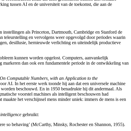
king tussen AI en de universiteit van de toekomst, die aan de
n instellingen als Princeton
, Dartmouth
, Cambridge
en Stanford
de
van teleurstelling en vervolgens weer opgevolgd door periodes waarin
en, desillusie, hernieuwde verlichting en uiteindelijk productieve
probleem kunnen worden opgelost. Computers, aanvankelijk
tig markeren dan ook een fundamentele periode in de ontwikkeling van
On Computable Numbers, with an Application to the
voor AI. In het eerste werk toonde hij aan dat een universele machine
t worden beschouwd. En in 1950 benadrukte hij dit andermaal. Als
agmatische voorstel machines als intelligent beschouwen had
Dat maakte het verschijnsel mens minder uniek: immers de mens is een
l intelligence
gebruikt:
 were so behaving’ (McCarthy
, Minsky
, Rochester
en Shannon
, 1955).