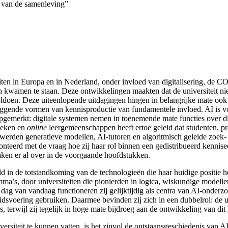
el van de samenleving”
ten in Europa en in Nederland, onder invloed van digitalisering, de 
 kwamen te staan. Deze ontwikkelingen maakten dat de universiteit n
ldoen. Deze uiteenlopende uitdagingen hingen in belangrijke mate ook
ggende vormen van kennisproductie van fundamentele invloed. AI is voor
 opgemerkt: digitale systemen nemen in toenemende mate functies over d
theken en
online
leergemeenschappen heeft ertoe geleid dat studenten, pro
d werden generatieve modellen
, AI-tutoren
en algoritmisch
geleide zoek- 
ronteerd met de vraag hoe zij haar rol binnen een gedistribueerd kenni
raken er al over in de voorgaande hoofdstukken.
peeld in de totstandkoming van de technologieën die haar huidige positie
’s, door universiteiten die pionierden in logica, wiskundige modelle
 dag van vandaag functioneren zij gelijktijdig als centra van AI-onderz
eidsvoering gebruiken. Daarmee bevinden zij zich in een dubbelrol: de un
 terwijl zij tegelijk in hoge mate bijdroeg aan de ontwikkeling van dit
siteit te kunnen vatten, is het zinvol de ontstaansgeschiedenis van AI 