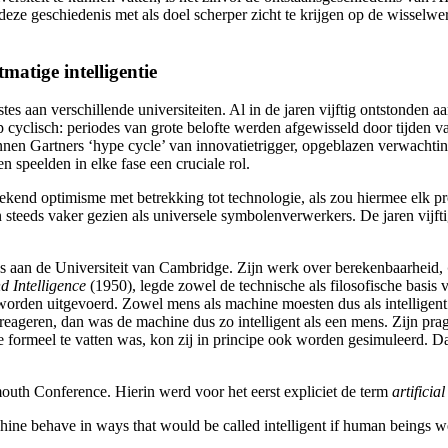
deze geschiedenis met als doel scherper zicht te krijgen op de wisselwer
matige intelligentie
es aan verschillende universiteiten. Al in de jaren vijftig ontstonden aa
p cyclisch: periodes van grote belofte werden afgewisseld door tijden 
nnen Gartners ‘hype cycle’
van innovatietrigger, opgeblazen verwachting
n speelden in elke fase een cruciale rol.
kend optimisme met betrekking tot technologie, als zou hiermee elk 
 steeds vaker gezien als universele symbolenverwerkers. De jaren vijf
s aan de Universiteit van Cambridge
. Zijn werk over berekenbaarheid,
 Intelligence
(1950), legde zowel de technische als filosofische basis 
worden uitgevoerd. Zowel mens als machine moesten dus als intelligen
 reageren, dan was de machine dus zo intelligent als een mens. Zijn pr
tie formeel te vatten was, kon zij in principe ook worden gesimuleerd. 
mouth Conference
. Hierin werd voor het eerst expliciet de term
artificia
machine behave in ways that would be called intelligent if human beings