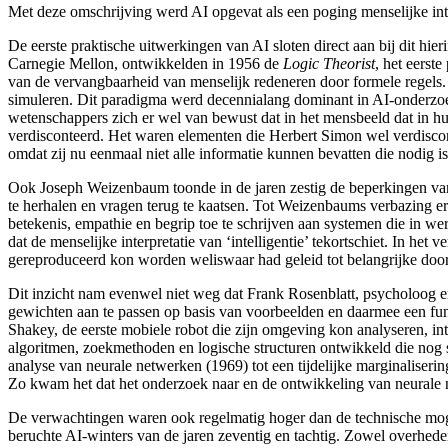
Met deze omschrijving werd AI opgevat als een poging menselijke inte
De eerste praktische uitwerkingen van AI sloten direct aan bij dit hie
Carnegie Mellon
, ontwikkelden in 1956 de
Logic Theorist
, het eerst
van de vervangbaarheid van menselijk redeneren door formele regels.
simuleren. Dit paradigma werd decennialang dominant in AI-onderzo
wetenschappers zich er wel van bewust dat in het mensbeeld dat in hun
verdisconteerd. Het waren elementen die Herbert Simon
wel verdiscon
omdat zij nu eenmaal niet alle informatie kunnen bevatten die nodig i
Ook Joseph Weizenbaum
toonde in de jaren zestig de beperkingen v
te herhalen en vragen terug te kaatsen. Tot Weizenbaums
verbazing er
betekenis, empathie en begrip toe te schrijven aan systemen die in w
dat de menselijke interpretatie van ‘intelligentie’ tekortschiet. In 
gereproduceerd kon worden weliswaar had geleid tot belangrijke doorb
Dit inzicht nam evenwel niet weg dat Frank Rosenblatt
, psycholoog e
gewichten aan te passen op basis van voorbeelden en daarmee een fun
Shakey
, de eerste mobiele robot die zijn omgeving kon analyseren, in
algoritmen
, zoekmethoden
en logische structuren ontwikkeld die no
analyse van neurale netwerken
(1969) tot een tijdelijke marginaliseri
Zo kwam het dat het onderzoek naar en de ontwikkeling van neurale n
De verwachtingen waren ook regelmatig hoger dan de technische moge
beruchte AI-winters
van de jaren zeventig en tachtig. Zowel overheden