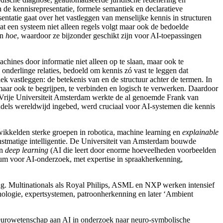
de kennisrepresentatie, formele semantiek en declaratieve
entatie
gaat over het vastleggen van menselijke kennis in structuren
at een systeem niet alleen regels volgt maar ook de bedoelde
an
hoe
, waardoor ze bijzonder geschikt zijn voor AI-toepassingen
hines door informatie niet alleen op te slaan, maar ook te
onderlinge relaties, bedoeld om kennis zó vast te leggen dat
iek
vastleggen: de betekenis van en de structuur achter de termen. In
 maar ook te begrijpen, te verbinden en logisch te verwerken. Daardoor
Vrije Universiteit Amsterdam
werkte de al genoemde Frank van
ddels wereldwijd ingebed, werd cruciaal voor AI-systemen
die kennis
twikkelden sterke groepen in robotica, machine learning en
explainable
tmatige intelligentie
. De Universiteit van Amsterdam bouwde
an
deep learning
(AI die leert door enorme hoeveelheden voorbeelden
rum voor AI-onderzoek
, met expertise in spraakherkenning,
ng
. Multinationals als Royal Philips
, ASML
en NXP
werken intensief
nologie
, expertsystemen
, patroonherkenning
en later ‘Ambient
eurowetenschap aan AI in onderzoek naar neuro-symbolische