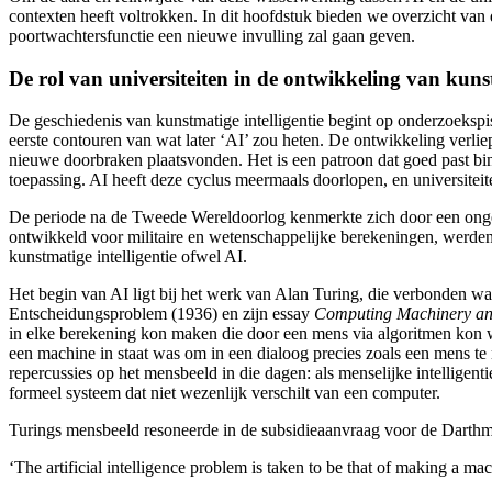
contexten heeft voltrokken. In dit hoofdstuk bieden we overzicht van 
poortwachtersfunctie
een nieuwe invulling zal gaan geven.
De rol van universiteiten in de ontwikkeling van kunst
De geschiedenis van kunstmatige intelligentie
begint op onderzoekspist
eerste contouren van wat later ‘AI’ zou heten. De ontwikkeling verlie
nieuwe doorbraken plaatsvonden. Het is een patroon dat goed past bi
toepassing. AI heeft deze cyclus meermaals doorlopen, en universiteite
De periode na de Tweede Wereldoorlog kenmerkte zich door een onge
ontwikkeld voor militaire en wetenschappelijke berekeningen, werden
kunstmatige intelligentie
ofwel AI.
Het begin van AI ligt bij het werk van Alan Turing
, die verbonden wa
Entscheidungsproblem (1936) en zijn essay
Computing Machinery and
in elke berekening kon maken die door een mens via algoritmen kon 
een machine in staat was om in een dialoog precies zoals een mens te
repercussies op het mensbeeld in die dagen: als menselijke intelligen
formeel systeem dat niet wezenlijk verschilt van een computer.
Turings
mensbeeld resoneerde in de subsidieaanvraag voor de Darth
‘The artificial intelligence problem is taken to be that of making a 