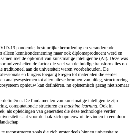
COVID-19 pandemie, bestuurlijke herordening en veranderende
iet alleen kennisonderneming maar ook diplomaproducent werd en
 samen met de opkomst van kunstmatige intelligentie
(AI). Deze was
 universiteiten de factor die veel van de huidige transformaties op
ie traditioneel aan de universiteit waren voorbehouden. De
fessionals en burgers toegang kregen tot materialen die eerder
en analysesystemen tot alternatieve bronnen van uitleg, structurering
secosysteem opnieuw kan definiëren, nu epistemisch gezag
niet zomaar
 herdefiniëren. De fundamenten van kunstmatige intelligentie
zijn
ring, computationele structuren en
machine learning
. Ook in
oek
, als opleidingen van generaties die deze technologie verder
iversiteit staat voor de taak zich opnieuw uit te vinden in een door
 landschap.
te reconstrueren zoals die zich grotendeels binnen universitaire