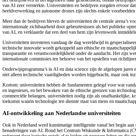
van AI zeer versterkte. Universiteiten en bedrijven zorgden ervoor da
beeldverwerking en autonome drones zijn slechts enkele voorbeelden 
Meer dan de bedrijven bleven de universiteiten de centrale arena’s voor
internationale zichtbaarheid door gebeurtenissen als het publieke op
van AI, en verklaarde dat een deel van hem zijn levenswerk inmiddel
Universiteiten investeren vandaag de dag wereldwijd in gespecialisee
technische innovatie wordt gekoppeld aan ethische en maatschappelijk
transparantie en verantwoordelijkheid onder de aandacht. Het zijn w
internationale commissies ten behoeve van het opstellen van richtlijne
Onderwijsprogramma’s in AI en data science zijn de afgelopen jaren e
niet alleen technische vaardigheden worden bijgebracht, maar ook inz
Kortom: universiteiten hebben de fundamenten gelegd voor wat vandaa
en ingenieurs, en het bewaken van de ethische grenzen van technologi
commerciële belangen, universiteiten nodig zijn als onafhankelijke, kr
toekomst waarin technologie ten dienste staat van mens en maatschappi
AI-ontwikkeling
aan Nederlandse universiteiten
Ook in Nederland werd kunstmatige intelligentie
vanaf het begin aan u
benaderingen van AI. Rond het Centrum Wiskunde & Informatica
(CW
redeneert door logische regels af te leiden uit gegeven feiten en di