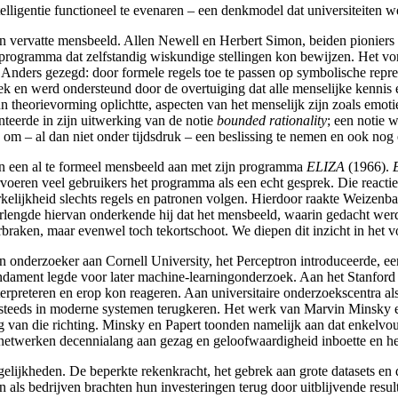
lligentie functioneel te evenaren – een denkmodel dat universiteiten w
rin vervatte mensbeeld. Allen Newell
en Herbert Simon
, beiden pioniers
e programma dat zelfstandig wiskundige stellingen kon bewijzen. Het v
 Anders gezegd: door formele regels toe te passen op symbolische rep
ek
en werd ondersteund door de overtuiging dat alle menselijke kennis
 theorievorming oplichtte, aspecten van het menselijk zijn zoals emoti
teerde in zijn uitwerking van de notie
bounded rationality
; een notie 
s om – al dan niet onder tijdsdruk – een beslissing te nemen en ook nog
an een al te formeel mensbeeld aan met zijn programma
ELIZA
(1966).
voeren veel gebruikers het programma als een echt gesprek. Die react
erkelijkheid slechts regels en patronen volgen. Hierdoor raakte Weizen
het verlengde hiervan onderkende hij dat het mensbeeld, waarin gedacht 
raken, maar evenwel toch tekortschoot. We diepen dit inzicht in het v
n onderzoeker aan Cornell University
, het Perceptron
introduceerde, ee
dament legde voor later machine-learningonderzoek. Aan het Stanford 
terpreteren en erop kon reageren. Aan universitaire onderzoekscentra a
g steeds in moderne systemen terugkeren. Het werk van Marvin Minsky
e
ng van die richting. Minsky
en Papert
toonden namelijk aan dat enkelvou
etwerken decennialang aan gezag en geloofwaardigheid inboette en het
lijkheden. De beperkte rekenkracht, het gebrek aan grote datasets en 
 als bedrijven brachten hun investeringen terug door uitblijvende resu