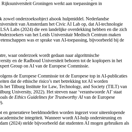
 Rijksuniversiteit Groningen
werkt aan toepassingen in
lijk zowel onderzoeksobject alsook hulpmiddel. Nederlandse
Universiteit van Amsterdam het Civic AI Lab
op, dat AI-technologie
e ELSA Labs
(2024) die een landelijke overdekking hebben en die zich
. Onderzoekers van het Leids Universitair Medisch Centrum maken
 wetenschappen was er sprake van AI-toepassing
, bijvoorbeeld bij de
ntre
, waar onderzoek wordt gedaan naar algoritmische
ersity
en de Radboud Universiteit
behoren tot de koplopers in het
Expert Group on AI
van de Europese Commissie.
volgens de Europese Commissie tot de Europese top in AI-publicaties
eiten dat de ethische risico’s met betrekking tot AI worden
s het Tilburg Institute for Law, Technology, and Society
(TILT) van
ilburg University, 2022). Het streven naar ‘verantwoorde AI’ staat
zoals de
Ethics Guidelines for Trustworthy AI
van de Europese
).
ot
en generatieve beeldmodellen
worden ingezet voor uiteenlopende
 academische integriteit. Wanneer wordt AI-hulp ondersteuning en
erdam
(2024) stelde bijvoorbeeld dat studenten AI mogen gebruiken als