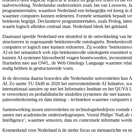
taalverwerking. Nederlandse onderzoekers zoals Jan van Leeuwen
, J
programmeertalen, waardoor Nederland een belangrijke rol kreeg i
waarmee computers kunnen redeneren. Formele semantiek
bepaalt ve
betekenis begrijpt. Declaratieve programmeertalen, zoals Prolog
, lat
waarin logisch afleiden centraal staat. Nederland bleek het gidsland.
Daarnaast speelde Nederland een sleutelrol in de ontwikkeling van he
structureren in zogenaamde betekenisvolle ontologieën
. Betekenisvoll
computers er logisch mee kunnen redeneren. Zij worden ‘betekenisvo
AI en het semantisch web zijn betekenisvolle ontologieën essentieel om
kunnen AI-systemen
bijvoorbeeld vragen beantwoorden, inconsistenti
Harmelen
mee aan OWL, de Web Ontology Language
waarmee relati
nodig hebben in gestructureerde vorm.
In de decennia daarna bouwden alle Nederlandse universiteiten hun 
AI
. Zo startte TU Delft
in 2020 het universiteitsbrede AI Initiative, 
internationaal aanzien op met het Informatics Institute en het QUVA 
te verwerken) en probabilistische modellen
(systemen die met kansen
patroonherkenning en data mining – technieken waarmee computers taa
Samenwerking tussen universiteiten en technologiebedrijven vormde e
samen met academische onderzoeksgroepen. Vooral Philips’ NatLab
w
Intelligence
’, waarmee sensoren, data en contextuele informatie werd
Kenmerkend voor Nederland is de sterke focus op mensgerichte en m