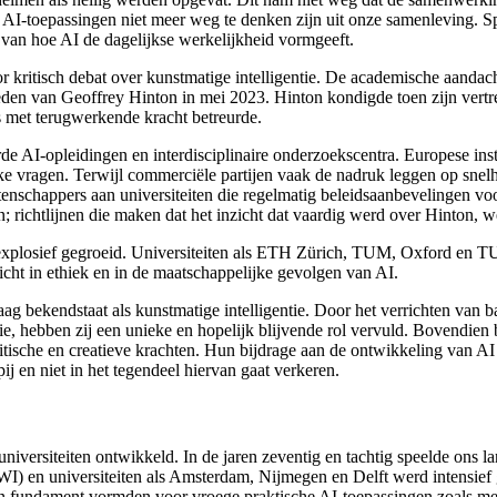
t AI-toepassingen
niet meer weg te denken zijn uit onze samenleving. Sp
van hoe AI de dagelijkse werkelijkheid vormgeeft.
 kritisch debat over kunstmatige intelligentie
. De academische aandacht
treden van Geoffrey Hinton
in mei 2023. Hinton
kondigde toen zijn vertr
s met terugwerkende kracht betreurde.
rde AI-opleidingen
en interdisciplinaire onderzoekscentra. Europese inst
e vragen. Terwijl commerciële partijen vaak de nadruk leggen op snelh
etenschappers aan universiteiten die regelmatig beleidsaanbevelingen 
n; richtlijnen die maken dat het inzicht dat vaardig werd over Hinton
, w
xplosief gegroeid. Universiteiten als ETH Zürich
, TUM
, Oxford
en TU
icht in ethiek en in de maatschappelijke gevolgen van AI.
g bekendstaat als kunstmatige intelligentie
. Door het verrichten van 
e, hebben zij een unieke en hopelijk blijvende rol vervuld. Bovendien
itische en creatieve krachten. Hun bijdrage aan de ontwikkeling van AI 
j en niet in het tegendeel hiervan gaat verkeren.
niversiteiten ontwikkeld. In de jaren zeventig en tachtig speelde ons l
I) en universiteiten als Amsterdam
, Nijmegen
en Delft
werd intensief
e een fundament vormden voor vroege praktische AI-toepassingen
zoals me