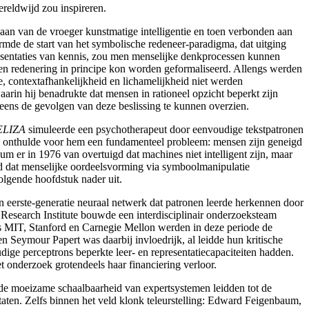
ereldwijd zou inspireren.
 aan van de vroeger kunstmatige intelligentie
en toen verbonden aan
ormde de start van het symbolische redeneer-paradigma
, dat uitging
resentaties van kennis, zou men menselijke denkprocessen kunnen
 en redenering in principe kon worden geformaliseerd. Allengs werden
e, contextafhankelijkheid en lichamelijkheid niet werden
waarin hij benadrukte dat mensen in rationeel opzicht beperkt zijn
 eens de gevolgen van deze beslissing te kunnen overzien.
ELIZA
simuleerde een psychotherapeut door eenvoudige tekstpatronen
ie onthulde voor hem een fundamenteel probleem: mensen zijn geneigd
baum
er in 1976 van overtuigd dat machines niet intelligent zijn, maar
werd dat menselijke oordeelsvorming via symboolmanipulatie
olgende hoofdstuk nader uit.
n eerste-generatie neuraal netwerk dat patronen leerde herkennen door
Research Institute
bouwde een interdisciplinair onderzoeksteam
ls MIT
, Stanford
en Carnegie Mellon
werden in deze periode de
n Seymour Papert
was daarbij invloedrijk, al leidde hun kritische
dige perceptrons
beperkte leer- en representatiecapaciteiten hadden.
 onderzoek grotendeels haar financiering verloor.
de moeizame schaalbaarheid van expertsystemen leidden tot de
ltaten. Zelfs binnen het veld klonk teleurstelling: Edward Feigenbaum
,