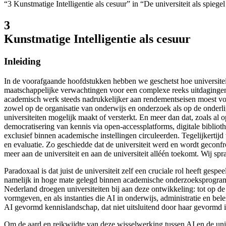
“3 Kunstmatige Intelligentie als cesuur” in “De universiteit als spieg
3
Kunstmatige Intelligentie als cesuur
Inleiding
In de voorafgaande hoofdstukken hebben we geschetst hoe universitei
maatschappelijke verwachtingen voor een complexe reeks uitdagingen
academisch werk steeds nadrukkelijker aan rendementseisen moest vo
zowel op de organisatie van onderwijs en onderzoek als op de onderli
universiteiten mogelijk maakt of versterkt. En meer dan dat, zoals al
democratisering van kennis via open-accessplatforms
, digitale biblio
exclusief binnen academische instellingen circuleerden. Tegelijkertij
en evaluatie. Zo geschiedde dat de universiteit werd en wordt geconf
meer aan de universiteit en aan de universiteit alléén toekomt. Wij sp
Paradoxaal is dat juist de universiteit zelf een cruciale rol heeft ges
namelijk in hoge mate gelegd binnen academische onderzoeksprogramma
Nederland droegen universiteiten bij aan deze ontwikkeling: tot op de
vormgeven, en als instanties die AI in onderwijs, administratie en bel
AI gevormd kennislandschap, dat niet uitsluitend door haar gevormd is,
Om de aard en reikwijdte van deze wisselwerking tussen AI en de univer