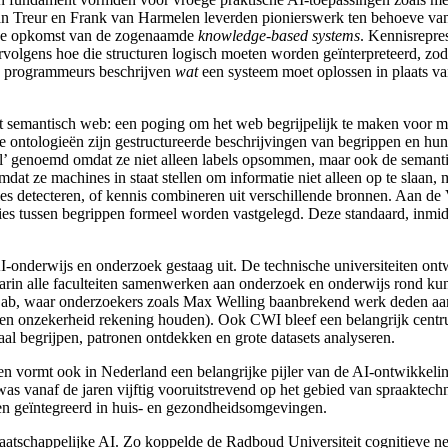
an Treur
en Frank van Harmelen
leverden pionierswerk ten behoeve van 
n de opkomst van de zogenaamde
knowledge-based systems
.
Kennisrepres
rvolgens hoe die structuren logisch moeten worden geïnterpreteerd, zod
en programmeurs beschrijven
wat
een systeem moet oplossen in plaats v
t semantisch web: een poging om het web begrijpelijk te maken voor mac
e ontologieën zijn gestructureerde beschrijvingen van begrippen en hun 
l’ genoemd omdat ze niet alleen labels opsommen, maar ook de semant
dat ze machines in staat stellen om informatie niet alleen op te slaan,
es detecteren, of kennis combineren uit verschillende bronnen. Aan de 
es tussen begrippen formeel worden vastgelegd. Deze standaard, inmi
AI-onderwijs
en onderzoek
gestaag uit. De technische universiteiten on
waarin alle faculteiten samenwerken aan onderzoek en onderwijs rond kuns
Lab
, waar onderzoekers zoals Max Welling
baanbrekend werk deden a
 en onzekerheid rekening houden). Ook CWI
bleef een belangrijk cent
l begrijpen, patronen ontdekken en grote datasets analyseren.
n vormt ook in Nederland een belangrijke pijler van de AI-ontwikkeli
as vanaf de jaren vijftig vooruitstrevend op het gebied van spraaktech
en geïntegreerd in huis- en gezondheidsomgevingen.
aatschappelijke AI. Zo koppelde de Radboud Universiteit
cognitieve n