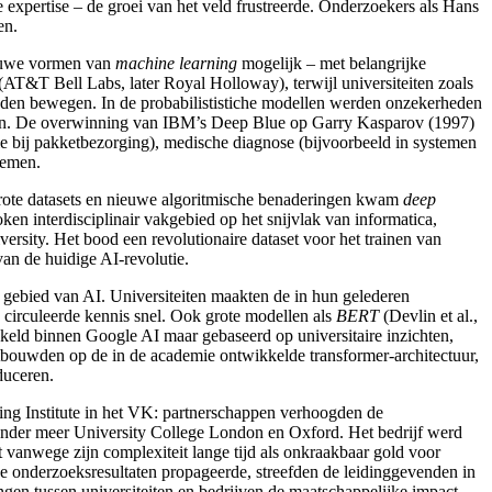
expertise – de groei van het veld frustreerde. Onderzoekers als Hans
en.
nieuwe vormen van
machine learning
mogelijk – met belangrijke
(AT&T Bell Labs
, later Royal Holloway
), terwijl universiteiten zoals
eden bewegen. In de probabilististiche modellen
werden onzekerheden
nsen. De overwinning van IBM
’s Deep Blue
op Garry Kasparov
(1997)
tie bij pakketbezorging), medische diagnose (bijvoorbeeld in systemen
temen.
rote datasets en nieuwe algoritmische benaderingen
kwam
deep
en interdisciplinair vakgebied op het snijvlak van informatica,
versity
. Het bood een revolutionaire dataset voor het trainen van
an de huidige AI-revolutie
.
t gebied van AI. Universiteiten maakten de in hun gelederen
 circuleerde kennis snel. Ook grote modellen als
BERT
(Devlin
et al.,
kkeld binnen Google AI
maar gebaseerd op universitaire inzichten,
rtbouwden op de in de academie ontwikkelde transformer-architectuur,
duceren.
ng Institute
in het VK: partnerschappen verhoogden de
onder meer University College London en Oxford. Het bedrijf werd
at vanwege zijn complexiteit lange tijd als onkraakbaar gold voor
de onderzoeksresultaten propageerde, streefden de leidinggevenden in
gen tussen universiteiten en bedrijven de maatschappelijke impact