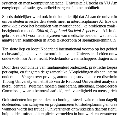
systemen en mens-computerinteractie. Universiteit Utrecht en VU Amst
energieoptimalisatie, gezondheidszorg en slimme mobiliteit.
Steeds duidelijker werd ook in de loop der tijd dat AI aan de univer
universiteiten investeerden steeds meer in interdisciplinaire AI-labs
die
ontwikkelt voor het bestrijden van maatschappelijke problemen zoals 
bezighouden met de
Ethical, Legal and Societal Aspects
van AI. In de
gebruik van AI voor het analyseren van medische beelden, wat leidt t
analyse van sentimenten in grote tekstcorpora of spraakherkenning in
Ten slotte liep en loopt Nederland internationaal voorop op het gebie
rechtvaardigheid
en verantwoorde innovatie. Universiteit Leiden ontwi
onderzoek naar AI en recht. Nederlandse wetenschappers dragen actie
Door deze combinatie van fundamenteel onderzoek, praktische toepassi
per capita, en fungeren de gezamenlijke AI-opleidingen
als een intern
onderkend. Vragen over privacy, autonomie, surveillance en discrimin
Tilburg University
en het iHub van de Radboud Universiteit analysere
hierbij centraal: systemen moeten transparant, uitlegbaar, controleerb
Commissie
, waarin betrouwbaarheid, rechtvaardigheid en mensgeri
Ook studenten integreren deze technologie steeds vaker in hun dagelijk
doeleinden: van schrijven en programmeren tot studieplanning en cre
wanneer wordt het fraude? Universiteiten ontwikkelden daarom richt
hulpmiddel, mits zij dit expliciet vermelden in hun werk en verantwoo