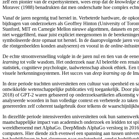
zelf een pionier van de expertsystemen
, wees erop dat de
knowledge e
Moravec
(1988) benadrukten dat men onderschatte hoe complex echte 
Vanaf de jaren negentig trad herstel in. Verbeterde hardware, de opk
bijdragen van onderzoekers als Geoffrey Hinton
(University of Toron
Stanford
, MIT
en Carnegie Mellon
nieuwe algoritmen, datasets en pro
niet weggefilterd, maar juist expliciet meegenomen in de berekening
symboliseerde deze opmaat tot herstel. In de daaropvolgende jaren 
die röntgenbeelden konden analyseren) en vooral in de
online
-infrast
De echte stroomversnelling volgde in de jaren nul en tien van de een
learning
tot volle wasdom. Het onderzoek naar AI beleefde een renaiss
statistiek, cognitieve psychologie, taalwetenschap alsook ethiek. Een
visuele herkenningssystemen. Het succes van
deep learning
op de Ima
In deze periode trachtten universiteiten een cultuur van openheid en
ontwikkelde wetenschappelijke publicaties vrij toegankelijk. Door pla
2018) of GPT-2
waren gebaseerd op onderzoeksartikelen afkomstig 
analyseerde woorden in hun volledige context en verbeterde zo taken
genereerden zelf coherent taalgebruik door telkens de waarschijnlijk
In diezelfde periode intensiveerden universiteiten ook hun samenwerk
maatschappelijke impact van academisch onderzoek en leidden tot spi
wereldberoemd met AlphaGo
. DeepMind
s AlphaGo
versloeg in 201
computers. Hier diende zich evenwel een spanning aan tussen universi
het bedrijfsleven in het algemeen naar geslotenheid, omdat bedrijfsg