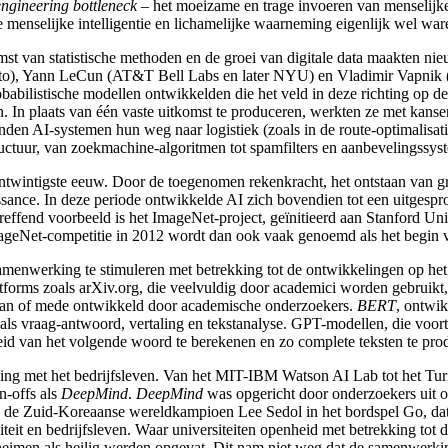
ngineering bottleneck
– het moeizame en trage invoeren van menselijke 
menselijke intelligentie en lichamelijke waarneming eigenlijk wel war
omst van statistische methoden en de groei van digitale data maakten 
to
), Yann LeCun
(AT&T Bell Labs
en later NYU
) en Vladimir Vapnik
babilistische modellen ontwikkelden die het veld in deze richting op d
en. In plaats van één vaste uitkomst te produceren, werkten ze met ka
vonden AI-systemen
hun weg naar logistiek (zoals in de route-optimalisa
ructuur, van zoekmachine-algoritmen
tot spamfilters en aanbevelingssys
entwintigste eeuw. Door de toegenomen rekenkracht, het ontstaan van g
ance. In deze periode ontwikkelde AI zich bovendien tot een uitgesprok
 treffend voorbeeld is het ImageNet
-project, geïnitieerd aan Stanford Uni
geNet-competitie in 2012 wordt dan ook vaak genoemd als het begin v
 samenwerking te stimuleren met betrekking tot de ontwikkelingen op he
tforms zoals arXiv.org
, die veelvuldig door academici worden gebruikt,
van of mede ontwikkeld door academische onderzoekers.
BERT
, ontwi
 als vraag-antwoord, vertaling en tekstanalyse. GPT-modellen
, die voo
heid van het volgende woord te berekenen en zo complete teksten te pro
ing met het bedrijfsleven. Van het MIT
-IBM
Watson
AI Lab tot het Turi
n-offs als
DeepMind
.
DeepMind
was opgericht door onderzoekers uit 
6 de Zuid-Koreaanse wereldkampioen Lee Sedol
in het bordspel Go
, d
teit en bedrijfsleven. Waar universiteiten openheid met betrekking tot 
eheimen als heilig werden opgevat. Dit nam niet weg dat de samenwerkin