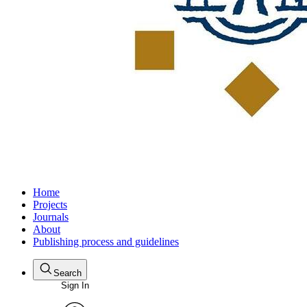
Home
Projects
Journals
About
Publishing process and guidelines
Search
Sign In