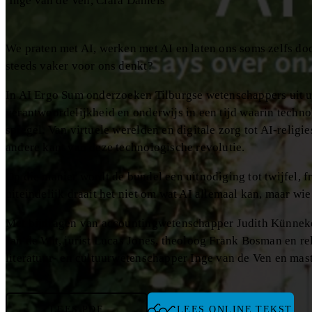
Inge van de Ven
Clara Daniels
We praten met AI, werken met AI en laten ons soms zelfs doo
steeds vaker voor ons denkt?
In AI Ergo Sum onderzoeken Tilburgse wetenschappers uit ui
verantwoordelijkheid en onderwijs in een tijd waarin technol
spiegel. Van virtuele werelden en digitale zorg tot AI-relig
andere kant van deze technologische revolutie.
Op die manier wordt de bundel een uitnodiging tot twijfel, f
uiteindelijk draait het niet om wat AI allemaal kan, maar wie
Met bijdragen van accountingwetenschapper Judith Künneke
Jan de Wit, jurist Lucas Jones, theoloog Frank Bosman en r
literatuur- en cultuurwetenschapper Inge van de Ven en mast
LEES PDF
LEES ONLINE TEKST