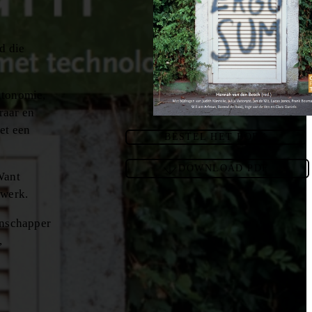
d die
utonomie,
raar en
met een
BESTEL HET BOEK
DOWNLOAD PDF
 Want
nwerk.
enschapper
,