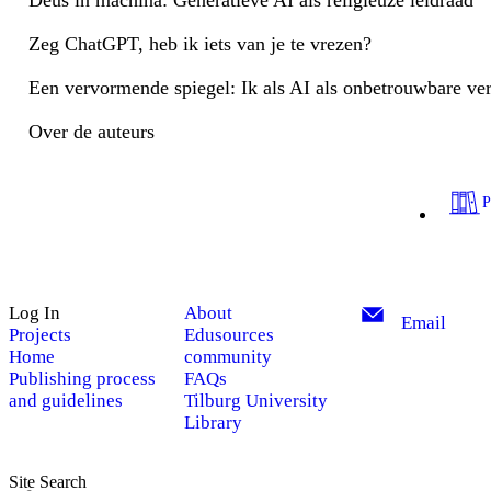
Deus in machina: Generatieve AI als religieuze leidraad
Zeg ChatGPT, heb ik iets van je te vrezen?
Een vervormende spiegel: Ik als AI als onbetrouwbare ver
Over de auteurs
Log In
About
Email
Projects
Edusources
Home
community
Publishing process
FAQs
and guidelines
Tilburg University
Library
Site Search