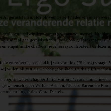
r AI geruststellen. Hoe blijven we zelf nadenken in een werel
teenlopende disciplines wat er gebeurt met menselijkheid, a
ogie niet alleen gereedschap is, maar ook gesprekspartner, le
ies en empathische chatbots: ieder essayconfronteert de lezer 
rictie en reflectie, passend bij wat vorming (Bildung) vraagt.
 wij willen blijven als we haar gebruiken. En dat blijft mense
, cognitiewetenschapper Julija Vaitonytė, communicatiewet
eligiewetenschapper William Arfman, filosoof Barend de Rooij
erstudent linguïstiek Clara Daniels.