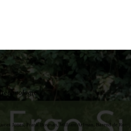
 technologie
Lucas Jones
Frank Bosman
William Arfman
Barend de Rooij