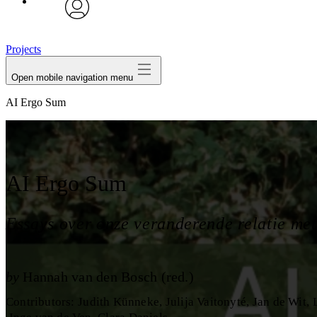
avatar
Projects
Open mobile navigation menu
AI Ergo Sum
AI Ergo Sum
Essays over onze veranderende relatie met
by
Hannah van den Bosch (red.)
Contributors
:
Judith Künneke
Julija Vaitonyté
Jan de Wit