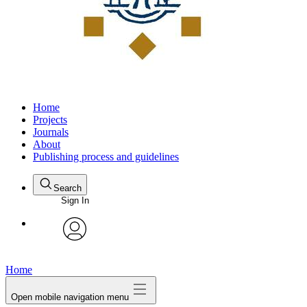
Home
Projects
Journals
About
Publishing process and guidelines
Search
Sign In
avatar
Home
Open mobile navigation menu